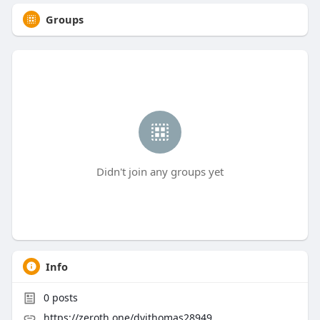
Groups
Didn't join any groups yet
Info
0
posts
https://zeroth.one/dvjthomas28949