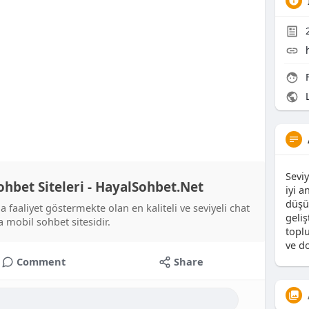
F
L
Seviy
ohbet Siteleri - HayalSohbet.Net
iyi a
düşü
 faaliyet göstermekte olan en kaliteli ve seviyeli chat
geliş
 mobil sohbet sitesidir.
topl
ve do
Comment
Share