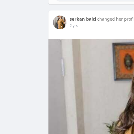
serkan balci
changed her profi
2 yrs