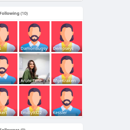
Following
(10)
s
DamonBugsy
Dempseys
Arohi Tane
BfgeKraken
kert
Emilly9322
Kessler
Followers
(0)