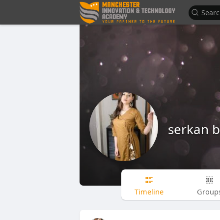
serkan b
Timeline
Group