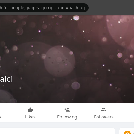
alci
s
Likes
Following
Followers