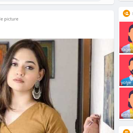
le picture
Yager
yolye
RdfsB