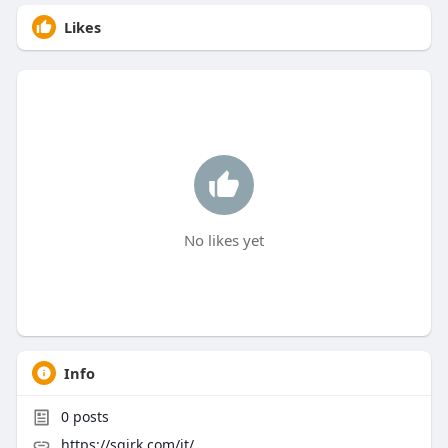
Likes
No likes yet
Info
0
posts
https://sqirk.com/it/