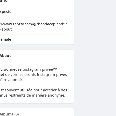
Info
0
posts
s://www.zapztv.com/@rhondacopland5?
=about
emale
About
*visionneuse Instagram privée**
t de voir les profils Instagram privés
 être abonné.
est souvent utilisée pour accéder à des
enus restreints de manière anonyme.
Albums
(0)