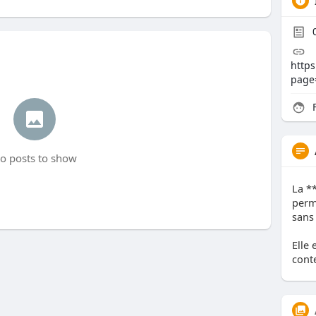
http
page
F
o posts to show
La *
perme
sans
Elle 
cont