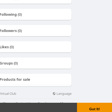
Following
(0)
Followers
(0)
Likes
(0)
Groups
(0)
Products for sale
Language
irtual Club
Blog
Contact Us
Developers
More
Got It!