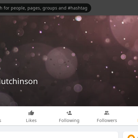
Hutchinson
s
Likes
Following
Followers