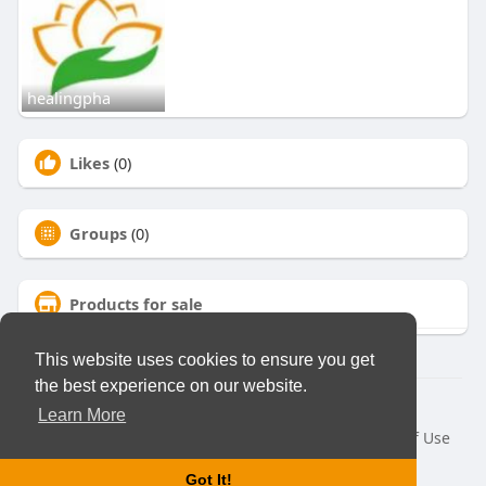
healingpha
Likes
(0)
Groups
(0)
Products for sale
This website uses cookies to ensure you get
the best experience on our website.
© 2026 Virtual Club
Learn More
Home
About
Contact Us
Privacy Policy
Terms of Use
Request a Refund
Blog
Developers
Got It!