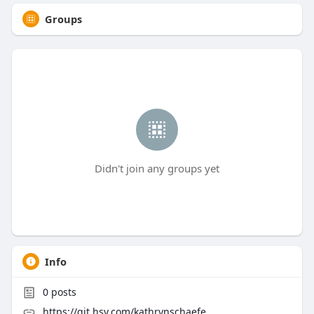
Groups
Didn't join any groups yet
Info
0
posts
https://git.hsy.com/kathrynschaefe